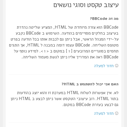
עיצוב טקסט וסוגי נושאים
מה זה BBCode?
BBCode הוא צורה מיוחדת של HTML, המציע שליטה נהדרת
בעיצוב בחלקים מסויימים בהודעה. השימוש ב BBCode נקבע
על-ידי המנהל הראשי, אבל ניתן גם לכבות אותו בכל הודעה בפרט
מטופס השליחה. BBCode עצמו דומה במבנה ל HTML, אך התגים
תחמים בסוגריים המרובעים [ ו ] במקום ב < ו >. למידע נוסף על
BBCode ראה את המדריך אליו ניתן לגשת מעמוד השליחה.
חזור למעלה
האם אני יכול להשתמש ב HTML?
לא. אין אפשרות לשלוח HTML במערכת זו והוא יוצג בהודעות
בתור HTML. רוב עיצובי הטקסט אשר ניתן לבצע ב HTML ניתן
גם לבצע בעזרת BBCode במקום.
חזור למעלה