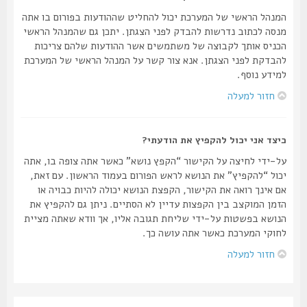
המנהל הראשי של המערכת יכול להחליט שההודעות בפורום בו אתה
מנסה לכתוב נדרשות להבדק לפני הצגתן. יתכן גם שהמנהל הראשי
הכניס אותך לקבוצה של משתמשים אשר ההודעות שלהם צריכות
להבדקת לפני הצגתן. אנא צור קשר על המנהל הראשי של המערכת
למידע נוסף.
חזור למעלה
כיצד אני יכול להקפיץ את הודעתי?
על-ידי לחיצה על הקישור “הקפץ נושא” כאשר אתה צופה בו, אתה
יכול “להקפיץ” את הנושא לראש הפורום בעמוד הראשון. עם זאת,
אם אינך רואה את הקישור, הקפצת הנושא יכולה להיות כבויה או
הזמן המוקצב בין הקפצות עדיין לא הסתיים. ניתן גם להקפיץ את
הנושא בפשטות על-ידי שליחת תגובה אליו, אך וודא שאתה מציית
לחוקי המערכת כאשר אתה עושה כך.
חזור למעלה