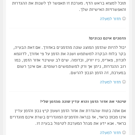
תוכל למצוא בראש הדף. מערכת זו תאפשר לך לשנות את ההגדרות
והאפשרויות האישיות שלך.
חזור למעלה
הזמנים אינם נכונים!
יכול להיות שהזמן המוצג שונה מהזמנים באזורך. אם זאת הבעיה,
בקר בלוח הבקרה למשתמש ושנה את הזמן על פי אזורך, לדוגמא
לונדון, פאריס, ניו יורק, וכדומה. שים לב ששינוי אזור הזמן, כמו
רוב ההגדרות, ניתן אך ורק למשתמשים רשומים. אם אינך רשום
במערכת, זה הזמן הנכון להרשם.
חזור למעלה
שינתי את אזור הזמן והוא עדין שונה מהזמן שלי!
אם אתה בטוח שהגדרת את אזור הזמן ושעון קיץ נכון והזמן עדין
אינו מכוון כראוי, אז כנראה והזמנים המוגדרים בשרת אינם מוגדרים
כראוי. אנא ידע את מנהל המערכת לטיפול בבעיה זו.
חזור למעלה