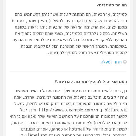
מה הם סמיילים?
סמיילים, או הבעות, הם תמונות קטנות אשר ניתן להשתמש בהם
כדי להביע הרגשה בעזרת קוד קצר, למשל :) מציין שמח, בעוד :(
מסמן עצוב. את הרשימה המלאה של ההבעות ניתן לראות בטופס
השליחה. נסה לא להגזים בסמיילים, מפני שהם יכולים להפוך את
ההודעה ללא קריאה ומנהל יכול להוציא אותם או להסיר את ההודעה
בשלמותה. המנהל הראשי של המערכת יכול גם לקבוע הגבלה
למספר הסמיילים אשר תוכל להוסיף להודעות.
חזור למעלה
האם אני יכול להוסיף תמונות להודעות?
כן, ניתן להציג תמונות בהודעות שלך. אם המנהל הראשי מאפשר
צירוף קבצים, תוכל גם להעלות את התמונה למערכת. אחרת, אתה
חייב לקשר לתמונה המאוחסנת בשרת רחוק הנגיש לכולם, למשל
http://www.example.com/my-picture.gif. אינך יכול
לקשר לתמונות המאוחסנות על המחשב האישי שלך (אלא אם כן הוא
שרת הנגיש לכולם) ולא תמונות המאוחסנות מאחורי מנגנוני אימות,
למשל תיבות הדואר של hotmail או yahoo, אתרים המוגנים
בסיסמה, וכד'. כדי להציג את התמונה בעזרת התג [img] של