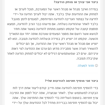
כיצד אני עורך או מוחק הודעה?
במידה ואינך מנהל או מנהל ראשי של המערכת, תוכל לערוך או
למחוק את ההודעות שלך בלבד. אתה יכול לערוך הודעה על-ידי
לחיצה על כפתור העריכה להודעה המיוחסת, לפעמים לזמן מוגבל
בלבד לאחר שההודעה נשלחה. אם מישהו כבר הגיב להודעה, תמצא
תוספת קטנה של טקסט המוצג מתחת להודעה כאשר אתה חוזר
לנושא אשר רושם את מספר הפעמים שערכת אותה יחד עם התאריך
והשעה. טקסט זה יופיע רק במידה ונשלחה להודעה תגובה. הוא לא
יופיע אם מנהל או מנהל ראשי ערך את ההודעה, אך הם יכולים
להשאיר הערה אשר מסבירה מדוע הם ערכו את ההודעה לפי ראות
עיניהם. שים לב שמשתמשים רגילים לא יכולים למחוק הודעה לאחר
שקיבלה תגובה.
חזור למעלה
כיצד אני מוסיף חתימה להודעות שלי?
כדי להוסיף חתימה להודעה אתה חייב קודם ליצור אחת דרך לוח
הבקרה למשתמש שלך. לאחר שנוצרה, אתה יכול לסמן את התיבה
צרף חתימה
בטופס השליחה כדי להוסיף את החתימה שלך. אתה
יכול גם להוסיף חתימה כברירת מחדל לכל ההודעות שלך על-ידי