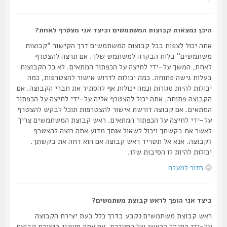
היכן נמצאות קבוצות המשתמשים וכיצד אני מצטרף לאחת?
אתה יכול לצפות בכל קבוצות המשתמשים דרך הקישור “קבוצות
משתמשים” בלוח הבקרה למשתמש שלך. אם תרצה להצטרף
לאחת, המשך על-ידי לחיצה על הכפתור המתאים. לא כל הקבוצות
בעלות גישה פתוחה. כמה יכולות לדרוש אישור להצטרפות, כמה
יכולות להיות סגורות וכמה יכולות אף להסתיר את חברי הקבוצה. אם
הקבוצה פתוחה, אתה יכול להצטרף אליה על-ידי לחיצה על הכפתור
המתאים. אם קבוצה דורשת אישור להצטרפות תוכל לבקש להצטרף
על-ידי לחיצה על הכפתור המתאים. ראש קבוצת המשתמשים צריך
לאשר את בקשתך ויכול לשאול אותך מדוע אתה רוצה להצטרף
לקבוצה. אנא אל תטריד ראש קבוצה אם הוא דחה את בקשתך.
יכולות להיות לו הסיבות שלו.
חזור למעלה
כיצד אני הופך לראש קבוצת משתמשים?
ראש קבוצת משתמשים נקבע בדרך כלל בעת יצירת הקבוצה
על-ידי המנהל הראשי של המערכת. אם אתה מעונין ביצירת קבוצת