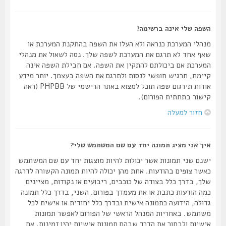
השפה שלי אינה ברשימה!
מנהלי המערכת כנראה ולא העלו את השפה בהתקנת המערכת או
שאף אחד לא תרגם את המערכת לשפה שלך. נסה לשאול את מנהלי
המערכת אם ביכולתם להתקין את השפה. אם חבילת השפה אינה
קיימת, תרגיש חופשי לנסות ולתרגם את השפה בעצמך. יותר מידע
אודות תירגום שפה תוכל למצוא באתר הרישמי של PHPBB (ראה
קישור בתחתית הפורום).
חזור למעלה
איך אני מציג תמונה יחד עם שם המשתמש שלי?
ישנם שני תמונות אשר יכולות להיות מוצגות יחד עם שם המשתמש
כאשר צופים בהודעות. אחת מהן יכולה להיות תמונה הקשורה לדרגה
שלך, בדרך כלל בצודה של כוכבים, ריבועים או נקודות, מציינים
כמה הודעות כתבת או את מעמדך בפורום. השני, בדרך כלל תמונה
גדולה, הידועה כתמונה אישית ובדרך כלל יחודית או אישית לכל
משתמש. באחריות המנהל הראשי של הפורום לאפשר תמונות
אישיות ולבחור את הדרך שבהם תמונות אישיות יהיו זמינות. אם