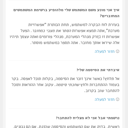
איך אני מונע משם המשתמש שלי מלהופיע ברשימת המשתמשים
המחוברים?
בעזרת לוח הבקרה למשתמש, תחת הכותרת “אפשרויות
מערכת”,אתה תמצא אפשרות
הסתר את מצבי כמחובר
. הפעל
אפשרות זו
ורק מנהלי המערכת, מנהלי פורומים ואתה עצמך תיהיו
כן
אלה שיראו אותך מחובר. אתה תספר כמשתמש מוסתר.
חזור למעלה
איבדתי את הסיסמה שלי!
אל תלחץ! כאשר אינך זוכר את הסיסמה, בקלות תוכל לאפסה. בקר
בעמוד ההתחברות ולחץ
שחכתי סיסמה
. עקוב אחר ההוראות ותוכל
להתחבר שוב בקרוב.
חזור למעלה
נרשמתי אבל אני לא מצליח להתחבר!
ראשית, בדוק את שם המשתמש והסיסמה שהזנת. אם הם נכונים,