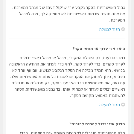
גבול האפשרויות בסקר נקבע ע"י שיקול דעתו של מנהל המערכת.
אם אתה חושב שכמות האפשרויות לא מספיקה לך, פנה למנהל
המערכת.
חזור למעלה
כיצד אני ערוך או מוחק סקר?
כמו בהודעות, רק השולח המקורי, מנהל או מנהל ראשי יכולים
לערוך סקרים. כדי לערוך סקר, לחץ כדי לערוך את ההודעה הראשונה
בנושא. היא תמיד מכילה את הסקר הנקבע לנושא. אם אף אחד לא
הצביע, ניתן למחוק את הסקר או לשנות כל אחת מהאפשרויות שלו.
עם זאת, אם משתמשים כבר הצביעו בסקר, רק מנהלים או מנהלים
ראשיים יכולים לערוך או למחוק אותו. כך נמנע מאפשרויות הסקר
להשתנות באמצע תקופת הסקר.
חזור למעלה
מדוע איני יכול להכנס לפורום?
חלק מהפורומים מוגבלים לקבוצות משתמשים מסוימות. בכדי