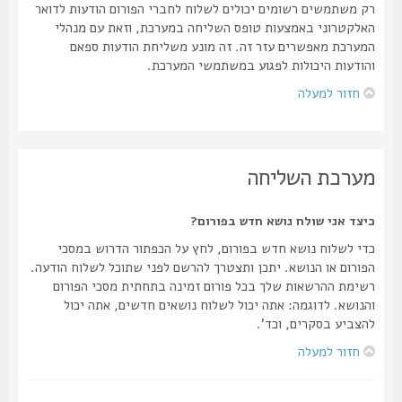
רק משתמשים רשומים יכולים לשלוח לחברי הפורום הודעות לדואר
האלקטרוני באמצעות טופס השליחה במערכת, וזאת עם מנהלי
המערכת מאפשרים עזר זה. זה מונע משליחת הודעות ספאם
והודעות היכולות לפגוע במשתמשי המערכת.
חזור למעלה
מערכת השליחה
כיצד אני שולח נושא חדש בפורום?
כדי לשלוח נושא חדש בפורום, לחץ על הכפתור הדרוש במסכי
הפורום או הנושא. יתכן ותצטרך להרשם לפני שתוכל לשלוח הודעה.
רשימת ההרשאות שלך בכל פורום זמינה בתחתית מסכי הפורום
והנושא. לדוגמה: אתה יכול לשלוח נושאים חדשים, אתה יכול
להצביע בסקרים, וכד'.
חזור למעלה