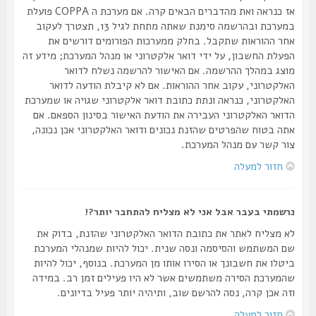
אז כנראה ואת מהדברים הבאים קרה. אם מערכת ה COPPA פועלת
במערכת ובהרשמה סימנת שאתה מתחת לגיל 13, תצטרך לעקוב
אחר ההוראות שתקבל. בחלק ממערכות הפורומים דורשים את
הפעלת החשבון, על ידי דואר אלקטרוני או מנהל המערכת; מידע זה
מוצג במהלך ההרשמה. אם האישור להרשמה נשלח לדואר
האלקטרוני, עקוב אחר ההוראות. אם לא קיבלת הודעה לדואר
האלקטרוני, כנראה ונתת כתובת דואר אלקטרוני שגויה או שמערכת
הדואר האלקטרוני העבירה את הודעת האישור בסינון הספאם. אם
אתה בטוח שהפרטים שהזנת נכונים ודואר האלקטרוני אכן נכונה,
צור קשר עם מנהל המערכת.
חזור למעלה
נרשמתי בעבר אבל אני לא מצליח להתחבר יותר?!
לא מצליח לאתר את כתובת הדואר האלקטרוני שהזנת, בדוק את
שם המשתמש והסיסמה ונסה שנית. יכול להיות שמנהלי המערכת
ביטלו את חשבונך או הסירו אותו מן המערכת. בנוסף, יכול להיות
שהמערכת הסירה משתמשים אשר לא היו פעילים זמן רב. במידה
וזה אכן קרה, נסה להרשם שוב, ותיהיה יותר פעיל בדיונים.
חזור למעלה