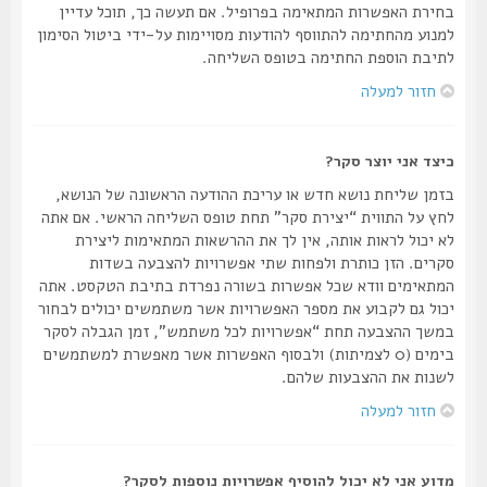
בחירת האפשרות המתאימה בפרופיל. אם תעשה כך, תוכל עדיין
למנוע מהחתימה להתווסף להודעות מסויימות על-ידי ביטול הסימון
לתיבת הוספת החתימה בטופס השליחה.
חזור למעלה
כיצד אני יוצר סקר?
בזמן שליחת נושא חדש או עריכת ההודעה הראשונה של הנושא,
לחץ על התווית “יצירת סקר” תחת טופס השליחה הראשי. אם אתה
לא יכול לראות אותה, אין לך את ההרשאות המתאימות ליצירת
סקרים. הזן כותרת ולפחות שתי אפשרויות להצבעה בשדות
המתאימים וודא שכל אפשרות בשורה נפרדת בתיבת הטקסט. אתה
יכול גם לקבוע את מספר האפשרויות אשר משתמשים יכולים לבחור
במשך ההצבעה תחת “אפשרויות לכל משתמש”, זמן הגבלה לסקר
בימים (0 לצמיתות) ולבסוף האפשרות אשר מאפשרת למשתמשים
לשנות את ההצבעות שלהם.
חזור למעלה
מדוע אני לא יכול להוסיף אפשרויות נוספות לסקר?