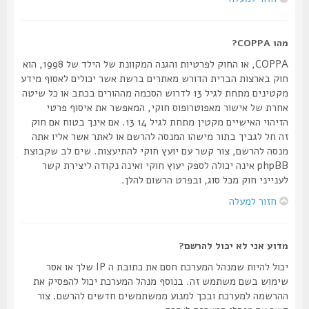
מהו COPPA?
COPPA, או החוק לפרטיות והגנה המקוונת של הילד של 1998, הוא
חוק בארצות הברית הדורש מאתרים ברשת אשר יכולים לאסוף מידע
מקטינים מתחת לגיל 13 לדרוש הסכמה מההורים בכתב או כל שיטה
אחרת של אישור מאפוטרופוס חוקי, המאפשר את איסוף פרטי
הזיהוי האישיים מקטין מתחת לגיל 14 13. אם אינך בטוח אם חוק
זה חל לגביך בתור מישהו המנסה להרשם או לאתר אשר אליו אתה
מנסה להרשם, צור קשר עם יועץ חוקי להתיעצות. שים לב שקבוצת
phpBB אינה יכולה לספק יעוץ חוקי ואינה נקודה ליצירת קשר
לענייני חוק מכל סוג, ובפרט הרשום להלן.
חזור למעלה
מדוע אני לא יכול להרשם?
יכול להיות שמנהל המערכת חסם את כתובת ה IP שלך או אסר
שימוש בשם משתמש זה. בנוסף מנהל המערכת יכול להפסיק את
ההרשמה למערכת ובכך למנוע ממשתמשים חדשים להרשם. צור