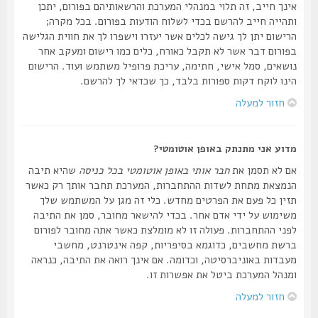
אינך חייב, זה תלוי במנהלי המערכת והרשאותיהם בפורום, יתכן
ותהייה חייב להרשם בכדי לשלוח הודעות בפורום. בכל מקרה;
הרישום יתן לך גישה לכלים אשר יעזרו וישפרו לך את חווית הגלישה
בפורום דבר אשר לא תקבל כאורח, כלים כמו רישום ומעקב אחר
נושאים, סמל אישי, חתימה, עריכת פרופיל משתמש ועוד. הרישום
הינו לוקח דקות ספורות בלבד, כך שכדאי לך להרשם.
חזור למעלה
מדוע אני מתנתק באופן אוטומטי?
אם לא תסמן את
חבר אותי באופן אוטומטי בכל כניסה
שהיא תיבה
הנמצאת מתחת לשדות ההתחברות, המערכת תחבר אותך רק כאשר
תזין כל פעם את הפרטים מחדש. כלי זה מגן על המשתמש שלך
משימוש על ידי אדם אחר. בכדי להישאר מחובר, סמן את התיבה
לפני ההתחברות. פעולה זו לא מומלצת כאשר אתה מחובר לפורום
ברשת מחשבים, כדוגמא בסיפריות, קפה אינטרנט, מחשבי
מעבדות באוניברסיטה, וכדומה. אם אינך רואה את התיבה, כנראה
ומנהל המערכת ביטל את אפשרות זו.
חזור למעלה