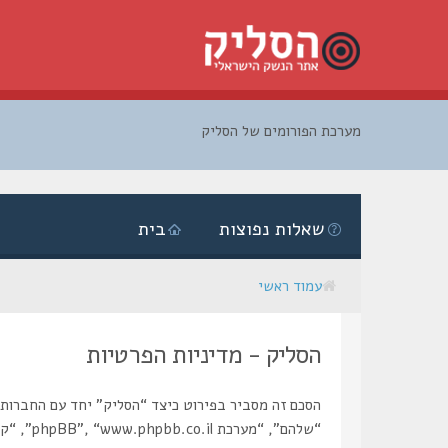
מערכת הפורומים של הסליק
דלג
לתוכן
שאלות נפוצות
בית
עמוד ראשי
הסליק - מדיניות הפרטיות
“שלהם”, “מערכת phpBB”, “www.phpbb.co.il”, “קבוצת phpBB”, “צוות phpBB הישראלי”) משתמשים בכל מידע אשר נאסף במשך כל חיבור בשימוש שלך (להלן “המידע שלך”).