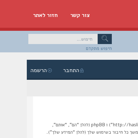
צור קשר
חזור לאתר
חיפוש מתקדם
התחבר
הרשמה
הסכם זה מסביר בפירוט כיצד “הסליק” יחד עם החברות הקשורות אליה (להלן “אנחנו”, “אותנו”, “שלנו”, “הסליק”, “http://haslik.com/forum”) ו phpBB (להלן “הם”, “אותם”,