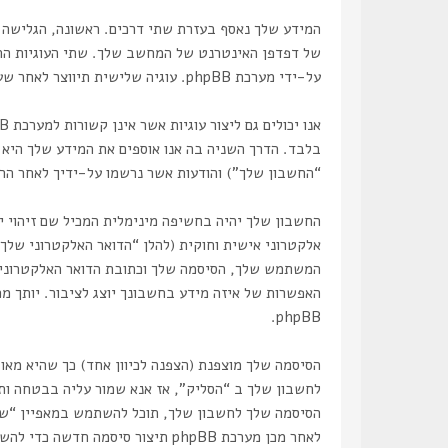
של דפדפן האינטרנט של המחשב שלך. שתי העוגיות הראשו
על-ידי מערכת phpBB. עוגיה שלישית תיווצר לאחר שעיינת בנושאים ב “הסליק” ובשימוש כדי לסמן את הנושאים אשר נקראו, כדי לשפר את הנאת השימוש.
בלבד. הדרך השניה בה אנו אוספים את המידע שלך היא על
“החשבון שלך”) והודעות אשר נרשמו על-ידיך לאחר הרש
החשבון שלך יהיה בחשיפה מינימלית המכיל שם זיהוי 
אלקטרוני אישית וחוקית (להלן “הדואר האלקטרוני שלך
המשתמש שלך, הסיסמה שלך וכתובת הדואר האלקטרוני ש
האפשרות של איזה מידע בחשבונך יוצג לציבור. יותך מכ
phpBB.
הסיסמה שלך מוצפנת (הצפנה לכיוון אחד) כך שהיא מא
לאחר מכן מערכת phpBB תיצור סיסמה חדשה כדי להשיב את חשבונך.