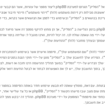
המידע שלך נאסף בעזרת שתי דרכים. ראשונה, הגלישה אל “הסליק” תגרום למער
נות מכילות רק זיהות משתמש (להלן “זיהוי משתמש”) וזיהוי חיבור אנונימי
-ידי מה שאתה שולח לנו. זה יכול להיות, ואינו מוגבל ל: שליחה בתור אורח 
מתך ובעודך מחובר (להלן “ההודעות שלך”).
ייחודי (להלן “שם המשתמש שלך”), סיסמה אישית אשר בשימוש להתחברות לח
”). המידע שלך לחשבון שלך ב “הסליק” מוגן על-ידי חוקי הגנת נתונים המי
לך הנדרש על-ידי “הסליק” במשך תהליך ההרשמה הינו חובה או רשות, לפי
ך, בתוך החשבון שלך, יש לך את האפשרות לבחור או לבטל הודעות דואר אלקט
ובטחת. עם זאת, מומלץ שאתה לא תבצע שימוש חוזר באותה הסיסמה במספר א
לחשבון שלך ב “הסליק”, אז אנא שמור עליה בבטחה ותח
הסיסמה שלך לחשבון שלך, תוכל להשתמש במאפיין “שכחתי את