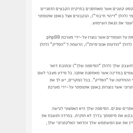
כת phpBB ליצור מספר של עוגיות, אשר הם קבצי טקסט קטנים אשר מאוחסנים בתיקית הקבצים הזמניים
 (להלן “זיהוי חיבור”), הנקבעים אצל באופן אוטומטי
אנו יכולים גם ליצור עוגיות אשר אינן קשורות למערכת phpBB בזמן הגלישה ב “הסליק”, אך הן מחוץ להיקף מסמך זה אשר מיועד לכסות על העמודים אשר נוצרו על-ידי מערכת phpBB
(להלן “הודעות אנונימיות”), הרשמה ל “הסליק” (להלן
שבון שלך (להלן “הסיסמה שלך”) וכתובת דואר
ושמים במדינה אשר מאחסנת אותנו. כל מידע מעבר לשם
 ההחלטה של “הסליק”. בכל המקרים, יש לך את
רוני אשר נוצרות באופן אוטומטי על-ידי מערכת
תרים שונים. הסיסמה שלך היא האמצעי לגישה
ת שום מצב שבו מישהו הקשור ל “הסליק”, phpBB או כל צד שלישי אחר, יבקש את סיסמתך בדרך לא חוקית. במידה ותשכח את
 סיסמתי” המסופק על-ידי מערכת phpBB. תהליך זה יבקש ממך להזין את שם המשתמש שלך והדואר האלקטרוני שלך,