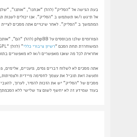
אל תיגש ו/או תשתמש ב “הסליק”. אנו יכולים לשנות תנ
המתמשך ב “הסליק”. לאחר שינויים אתה מסכים לציית ל
המשוחררת תחת הסכם “
רשיון ציבורי כללי
” (להלן “GPL”) וניתנת להורדה דרך אתר
אחראית לכל מה שאנו מאפשרים ו/או לא מאפשרים בתור תוכן מו
אתה מסכים לא לשלוח דברים גסים, גזעניים, אלימים, פ
מסכים של “הסליק” יש את הזכות להסיר, לערוך, להעביר
בעוד שמידע זה לא יחשף לשום צד שלישי ללא הסכמתך, לא “הסליק” ולא phpBB ישאו באחריות לכל נסיון פריצ