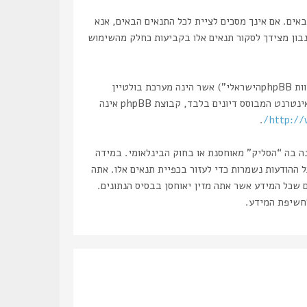
 “http://haslik.com/forum”), אתה מסכים לציית לתנאים הבאים. אם אינך מסכים לציית לכל התנאים הבאים, אנא
 נבון מצידך לסקור תנאים אלו בקביעות כחלק מהשימוש
הפורומים שלנו מבוססים על phpBB (להלן “הם”, “אותם”, “שלהם”, “מערכת phpBB”, “www.phpbb.co.il”, “קבוצת phpBB”, “צוות phpBBהישראלי”) אשר הינה מערכת בולטיין
. מערכת phpBB מקלה על האינטרנט המבוסס דיונים בלבד, קבוצת phpBB אינה
.
http://
נה בה “הסליק” מאוחסנת או בחוק הבינלאומי. במידה
את עצמך לחסימה מיידית ולצמיתות, עם הודעה לספק שירות האינטרנט במידה ונראה לנו דרוש. כתובות ה IP של כל ההודעות נשמרות כדי לעזור בכפיית תנאים אלו. אתה
ם שכל המידע אשר אתה מזין יאוחסן בבסיס הנתונים.