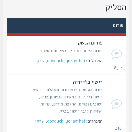
סליק
פורום
פורום הנשק
פורום האתר בעינייני נשק ותחמושת.
המנהלים:
yoramhai
,
donduck
,
שרקן
8524
נושאים
רישוי כלי יריה
פורום העוסק בפרצודורות ומנהלות בנושא
רישוי כלי יריה במשרד לבטחון פנים,
ישובים זכאים, החלפת תורים, תהיות
ושאלות לגבי רישוי בכלל.
המנהלים:
yoramhai
,
donduck
,
שרקן
416