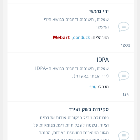
נושאים
ירי מעשי
שאלות, תשובות ודיונים בנושא הירי
המעשי.
המנהלים:
donduck
,
Webart
1202
נושאים
IDPA
שאלות, תשובות ודיונים בנושא ה-IDPA
(ירי הגנתי באקדח).
מנהל:
spy
123
נושאים
סקירות נשק וציוד
פורום זה מכיל ביקורות אודות אקדחים
וציוד, נשמח לקבל חוות דעת מנומקות על
מגוון המוצרים המוצגים בפורום, החומר
יערך ויעלה כסקירה מקיפה במדור