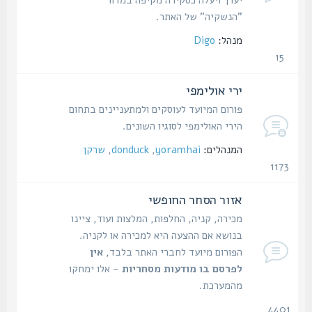
"הנשקיה" של האתר.
מנהל:
Digo
15
נושאים
ירי אולימפי
פורום המיועד לעוסקים ולמתעניינים בתחום
הירי האולימפי לסוגיו השונים.
המנהלים:
yoramhai
,
donduck
,
שרקן
1173
נושאים
אזור הסחר החופשי
מכירה, קניה, החלפות, המלצות ועוד, ציינו
בנושא אם ההצעה היא למכירה או לקניה.
הפורום מיועד לחברי האתר בלבד,
אין
לפרסם בו מודעות מסחריות
- אלו ימחקו
מהמערכת.
4401