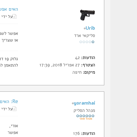
האים אפש
על ידי
Urib
אפשר לשנות מי ri b
סליקאי ארד
או שצריך 
הודעות:
42
גלוק 19 דור 5
הצטרף:
27 אפריל 2018, 17:39
להתאמן לה
מיקום:
חיפה
Re: האים אפשר לשנות את השם של היוזר שלי
yoramhai
על ידי
מנהל הסליק
אורי,
אפשר
הודעות:
176