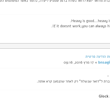
ברת מדואר יוצא לדואר נשלח ברגע שמגיע ליעדה, כלומר כאשר המשתמש השנ
Heavy is good...heavy is
If it doesnt work,you can always hi
bnsagi
» 17 מרץ 2016, 09:16
-
ברת ל"דואר שנשלח" רק לאחר שהנמען קרא אותה.
Glock