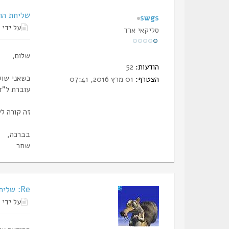
שליחת הו
swgs
על ידי
סליקאי ארד
שלום,
הודעות:
52
כשאני שול
הצטרף:
01 מרץ 2016, 07:41
עוברת ל"ד
זה קורה ל
בברכה,
שחר
Re: שליחת הודעה פרטית
על ידי