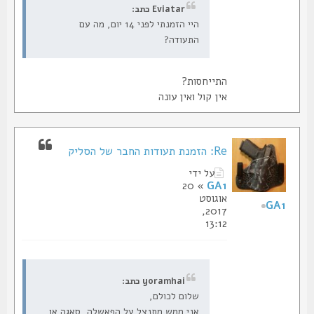
Eviatar כתב:
היי הזמנתי לפני 14 יום, מה עם
התעודה?
התייחסות?
אין קול ואין עונה
Re: הזמנת תעודות החבר של הסליק
על ידי
» 20
GA1
אוגוסט
GA1
2017,
13:12
yoramhai כתב:
שלום לכולם,
אני ממש מתנצל על הפאשלה, סאגה או