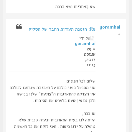
שא בְּאחריות ושא ברכה
yoramhai
Re: הזמנת תעודות החבר של הסליק
על ידי
yoramhai
» 29
אוגוסט
2017,
11:13
שלום לכל הפונים
אני מתנצל בפני כולכם על האכזבה שגרמנו לכולכם
אין הצדקה להתארגנות ה"צולעת" שלנו בנושא
ולכן גם אין טעם בלפרט את הסיבות.
אז ככה,
הייתה לנו בעית התארגנות ובעיה טכנית שלא
טופלה על ידנו כיאות , ואני לוקח את כל האשמה