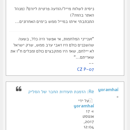
ניסית לשלוח מייל/הודעה פרטית ליורם? (מנהל
האתר בהווה?)
התכתבתי איתו במייל ממש בימים האחרונים...
"וענייני המלחמות, אי אפשר היה כלל, בשעה
שהשכנים כולם היו זאבי ערב ממש, שרק ישראל
לא יילחם, שאז היו מתקבצים כולם ומכלים ח"ו את
שאריתם..."
--
CZ P-07
yoramhai
Re: הזמנת תעודות החבר של הסליק
על ידי
yoramhai
» 17
אוגוסט
2017,
12:04