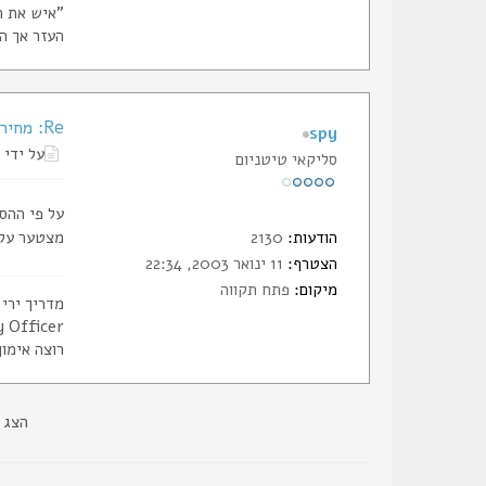
"איש את רע
העזר אך הי
Re: מחיר תחמושת 0.45
spy
על ידי
סליקאי טיטניום
על פי ההסכם ע
הודעות:
2130
מצטער על 
הצטרף:
11 ינואר 2003, 22:34
מיקום:
פתח תקווה
מדריך ירי
 Officer
רוצה אימון
הצג 