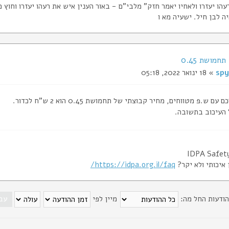
הו יעזרו ולאחיו יאמר חזק" מלבי"ם - באור הענין איש את רעהו יעזרו וחוץ 
ה לבן חיל. ישעיה מא ו
spy
» 18 ינואר 2022, 05:18
ם ש.פ מטווחים, מחיר קבוצתי של תחמושת 0.45 הוא 2 ש"ח לכדור.
העיכוב בתשובה.
IDPA Safety
 איכותי ולא יקר?
https://idpa.org.il/faq/
הודעות החל מה:
מיין לפי