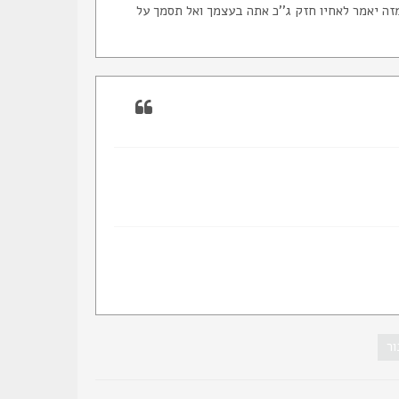
מזה יאמר לאחיו חזק ג''כ אתה בעצמך ואל תסמך על